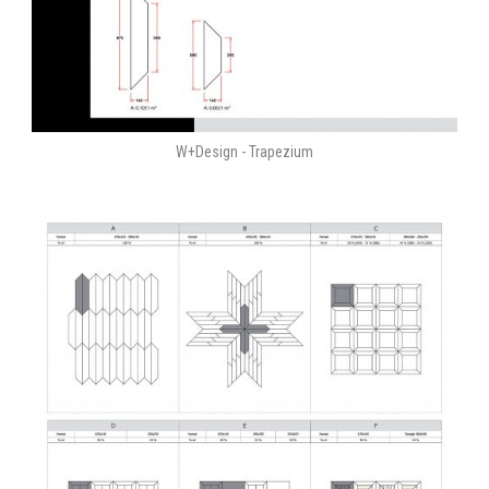
W+Design - Trapezium