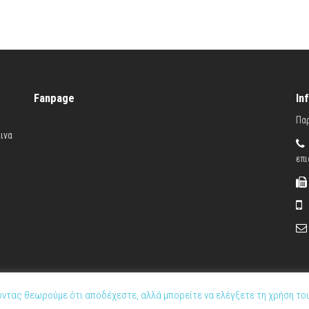
Fanpage
In
Παρ
ινα
επι
ζοντας θεωρούμε ότι αποδέχεστε, αλλά μπορείτε να ελέγξετε τη χρήση το
© Kanellopoulos Woo