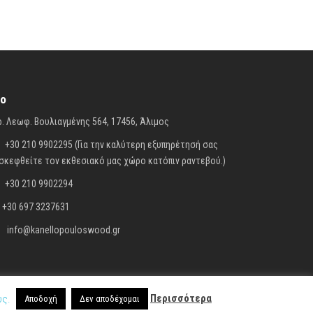
fo
. Λεωφ. Βουλιαγμένης 564, 17456, Άλιμος
+30 210 9902295 (Για την καλύτερη εξυπηρέτησή σας
σκεφθείτε τον εκθεσιακό μας χώρο κατόπιν ραντεβού.)
+30 210 9902294
+30 697 3237631
info@kanellopouloswood.gr
Περισσότερα
υς.
d |
Όροι χρήσης
|
Προσωπικά δεδομένα
|
Πολιτική cookies
Αποδοχή
Δεν αποδέχομαι