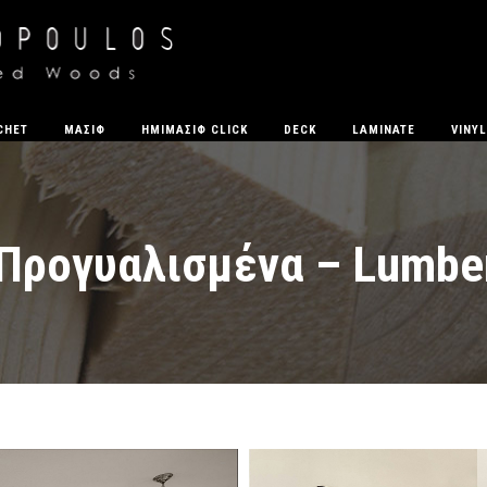
CHET
ΜΑΣΊΦ
ΗΜΙΜΑΣΙΦ CLICK
DECK
LAMINATE
VINYL
Προγυαλισμένα – Lumbe