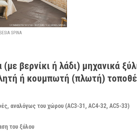
SESIA SPINA
(με βερνίκι ή λάδι) μηχανικά ξύλ
λλητή ή κουμπωτή (πλωτή) τοποθ
ές, αναλόγως του χώρου (AC3-31, AC4-32, AC5-33)
αση του ξύλου
η