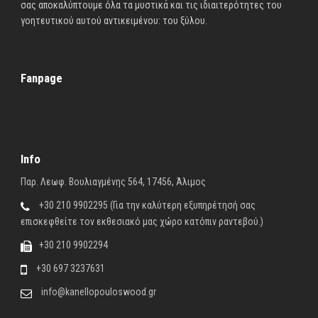
σας αποκαλύπτουμε όλα τα μυστικά και τις ιδιαιτερότητες του
γοητευτικού αυτού αντικειμένου: του ξύλου.
Fanpage
Info
Παρ. Λεωφ. Βουλιαγμένης 564, 17456, Άλιμος
+30 210 9902295 (Για την καλύτερη εξυπηρέτησή σας
επισκεφθείτε τον εκθεσιακό μας χώρο κατόπιν ραντεβού.)
+30 210 9902294
+30 697 3237631
info@kanellopouloswood.gr