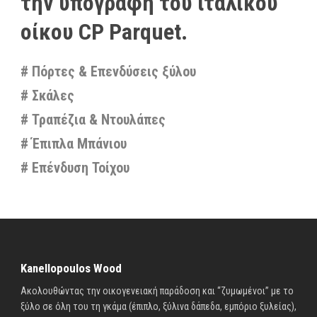
την υπογραφή του ιταλικού
οίκου CP Parquet.
# Πόρτες & Επενδύσεις ξύλου
# Σκάλες
# Τραπέζια & Ντουλάπες
# Έπιπλα Μπάνιου
# Επένδυση Τοίχου
Kanellopoulos Wood
Ακολουθώντας την οικογενειακή παράδοση και “ζυμωμένοι” με το
ξύλο σε όλη του τη γκάμα (έπιπλο, ξύλινα δάπεδα, εμπόριο ξυλείας),