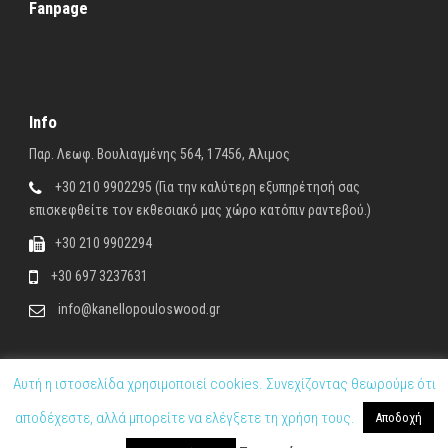
Fanpage
Info
Παρ. Λεωφ. Βουλιαγμένης 564, 17456, Άλιμος
+30 210 9902295 (Για την καλύτερη εξυπηρέτησή σας
επισκεφθείτε τον εκθεσιακό μας χώρο κατόπιν ραντεβού.)
+30 210 9902294
+30 697 3237631
info@kanellopouloswood.gr
Αυτή η ιστοσελίδα χρησιμοποιεί cookies. Συνεχίζοντας θεωρούμε ότι
αποδέχεστε, αλλά μπορείτε να ελέγξετε τη χρήση τους.
Αποδοχή
© Kanellopoulos Wood |
Όροι χρήσης
|
Προσωπικά δεδομένα
|