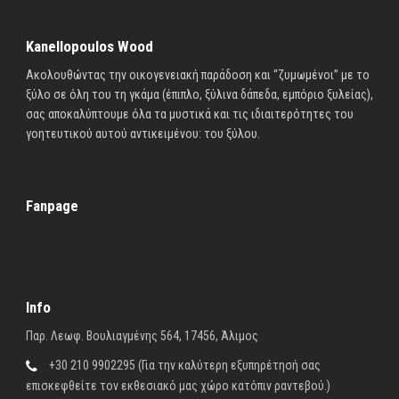
Kanellopoulos Wood
Ακολουθώντας την οικογενειακή παράδοση και “ζυμωμένοι” με το
ξύλο σε όλη του τη γκάμα (έπιπλο, ξύλινα δάπεδα, εμπόριο ξυλείας),
σας αποκαλύπτουμε όλα τα μυστικά και τις ιδιαιτερότητες του
γοητευτικού αυτού αντικειμένου: του ξύλου.
Fanpage
Info
Παρ. Λεωφ. Βουλιαγμένης 564, 17456, Άλιμος
+30 210 9902295 (Για την καλύτερη εξυπηρέτησή σας
επισκεφθείτε τον εκθεσιακό μας χώρο κατόπιν ραντεβού.)