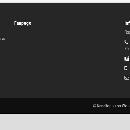
Fanpage
In
Παρ
ινα
επι
© Kanellopoulos Woo