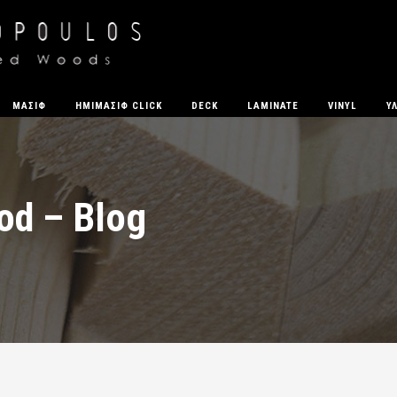
ΜΑΣΊΦ
ΗΜΙΜΑΣΙΦ CLICK
DECK
LAMINATE
VINYL
Υ
od – Blog