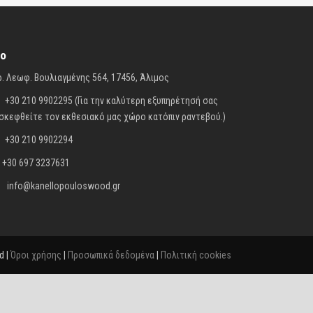
fo
. Λεωφ. Βουλιαγμένης 564, 17456, Άλιμος
+30 210 9902295 (Για την καλύτερη εξυπηρέτησή σας
σκεφθείτε τον εκθεσιακό μας χώρο κατόπιν ραντεβού.)
+30 210 9902294
+30 697 3237631
info@kanellopouloswood.gr
d |
Όροι χρήσης
|
Προσωπικά δεδομένα
|
Πολιτική cookies